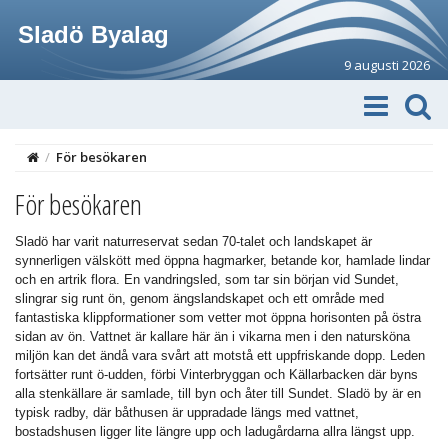
Sladö Byalag
9 augusti 2026
/
För besökaren
För besökaren
Sladö har varit naturreservat sedan 70-talet och landskapet är
synnerligen välskött med öppna hagmarker, betande kor, hamlade lindar
och en artrik flora. En vandringsled, som tar sin början vid Sundet,
slingrar sig runt ön, genom ängslandskapet och ett område med
fantastiska klippformationer som vetter mot öppna horisonten på östra
sidan av ön. Vattnet är kallare här än i vikarna men i den natursköna
miljön kan det ändå vara svårt att motstå ett uppfriskande dopp. Leden
fortsätter runt ö-udden, förbi Vinterbryggan och Källarbacken där byns
alla stenkällare är samlade, till byn och åter till Sundet. Sladö by är en
typisk radby, där båthusen är uppradade längs med vattnet,
bostadshusen ligger lite längre upp och ladugårdarna allra längst upp.