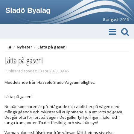
Sladö Byalag
8 augusti 2026
/
Nyheter
/
Lätta på gasen!
Lätta på gasen!
Publicerad söndag 30 apr 2023, 09:45
Meddelande från Hasselö Sladö Vägsamfällighet.
Lätta på gasen!
Nu när sommaren är på intågande och vi blir fler på vägen med
många gående och cyklister vill vi uppmana alla att
Lätta på gasen
.
Det går ofta för fort på vägen. Det gäller fyrhjulingar, mulor och
tunga transporter. Ta det försiktigt och visa hänsyn!
Varma valborgshälsningar från vägsamfällighetens styrelse.