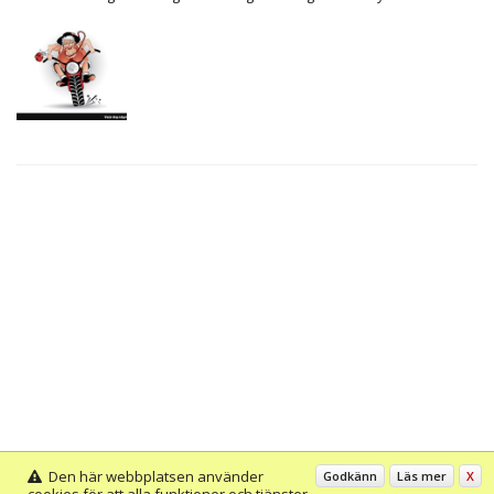
Den här webbplatsen använder
Godkänn
Läs mer
X